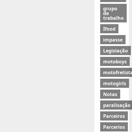
grupo
de
trabalho
Ifood
impasse
Legislação
motoboys
motofretist
motogirls
Notas
paralisação
Parceiros
Parcerios