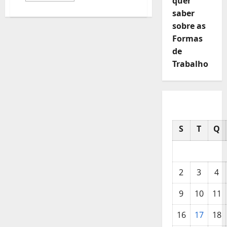
quer
about
saber
Entregador
foi
sobre as
banido
injustamente
Formas
pela
Rappi
de
Trabalho
S
T
Q
2
3
4
9
10
11
16
17
18