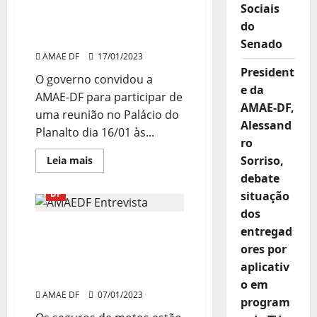
com
reunirá com motoboys
Sociais
Ministro
Luiz
que organizam
do
Marinho
Paralisação
Senado
AMAE DF
17/01/2023
President
O governo convidou a
e da
AMAE-DF para participar de
AMAE-DF,
uma reunião no Palácio do
Alessand
Planalto dia 16/01 às...
ro
Read
Sorriso,
Leia mais
more
Associação
Destaques
debate
about
Ministério
DF
situação
do
Trabalho
dos
se
Seguro de veículos mais
reunirá
entregad
com
caro e casos de roubos de
ores por
motoboys
que
motocicletas
aplicativ
organizam
aumentando
Paralisação
o em
AMAE DF
07/01/2023
program