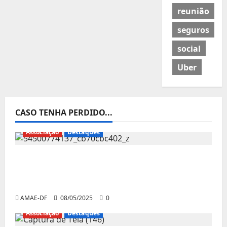
reunião
seguros
social
Uber
CASO TENHA PERDIDO...
Associação
Destaques
Presidente da AMAE-DF, Alessandro
Sorriso, participa de audiência pública na
Comissão de Assuntos Sociais do Senado
AMAE-DF
08/05/2025
0
Associação
Destaques