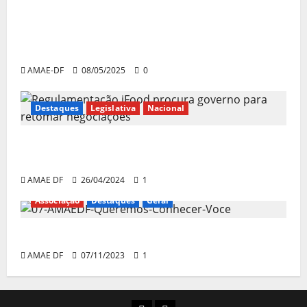
Presidente da AMAE-DF, Alessandro
Sorriso, debate situação dos entregadores
por aplicativo em programa da TV Câmara
AMAE-DF
08/05/2025
0
Destaques
Legislativa
Nacional
Regulamentação: iFood procura governo
para retomar negociações
AMAE DF
26/04/2024
1
Associação
Destaques
Geral
Queremos conhecer você!
AMAE DF
07/11/2023
1