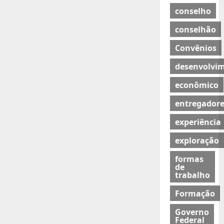
conselho
conselhão
Convênios
desenvolvi
econômico
entregadore
experiência
exploração
formas
de
trabalho
Formação
Governo
Federal