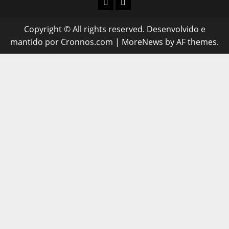
INSTAGRAM
WHATSAPP
Copyright © All rights reserved. Desenvolvido e
mantido por Cronnos.com
|
MoreNews
by AF themes.
el giriş
starzbet giriş
starzbet
starzbet güncel giriş
starzbet 