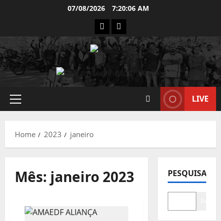
Skip
07/08/2026
7:20:07 AM
to
INSTAGRAM
WHATSAPP
content
LIVE
Primary
Menu
Home
2023
janeiro
Mês:
janeiro 2023
PESQUISAR
Pesqui