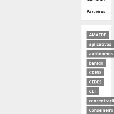
Parceiros
AMAEDF
aplicativos
autônomos
banido
CDESS
CEDES
CLT
concentraç
Conselheiro