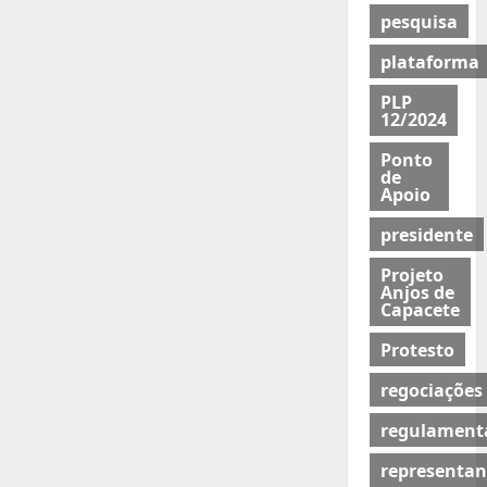
pesquisa
plataforma
PLP
12/2024
Ponto
de
Apoio
presidente
Projeto
Anjos de
Capacete
Protesto
regociações
regulament
representan