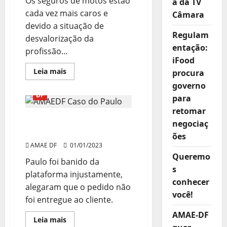
Os seguros de motos estão
a da TV
cada vez mais caros e
Câmara
devido a situação de
Regulam
desvalorização da
entação:
profissão...
iFood
Read
Leia mais
procura
more
Associação
Destaques
about
governo
Seguro
DF
para
de
veículos
retomar
mais
Entregador foi banido
caro
negociaç
e
injustamente pela Rappi
casos
ões
de
AMAE DF
01/01/2023
roubos
de
Queremo
Paulo foi banido da
motocicletas
s
aumentando
plataforma injustamente,
conhecer
alegaram que o pedido não
você!
foi entregue ao cliente.
AMAE-DF
Read
Leia mais
more