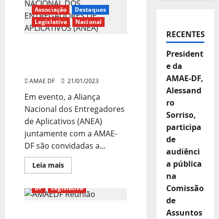
Associação
Destaques
Legislativa
Nacional
RECENTES
AMAE-DF participa de
President
reunião com Ministro
e da
Luiz Marinho
AMAE-DF,
AMAE DF
21/01/2023
Alessand
Em evento, a Aliança
ro
Nacional dos Entregadores
Sorriso,
de Aplicativos (ANEA)
participa
juntamente com a AMAE-
de
DF são convidadas a...
audiênci
a pública
Read
Leia mais
more
na
Associação
Destaques
about
AMAE-
Comissão
DF
Legislativa
DF
participa
de
de
Assuntos
Ministério do Trabalho se
reunião