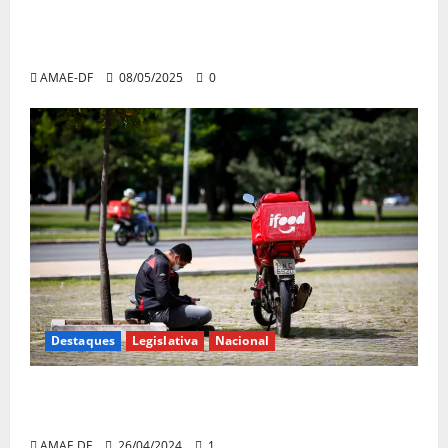
Presidente da AMAE-DF, Alessandro
Sorriso, debate situação dos entregadores
por aplicativo em programa da TV Câmara
AMAE-DF
08/05/2025
0
Destaques
Legislativa
Nacional
Regulamentação: iFood procura governo
para retomar negociações
AMAE DF
26/04/2024
1