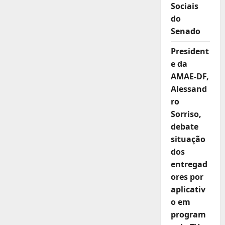
condições
Sociais
de
do
trabalho
e
Senado
sinalizam
greve
nacional
President
e da
AMAE-DF,
Alessand
ro
Sorriso,
debate
situação
dos
entregad
ores por
aplicativ
o em
program