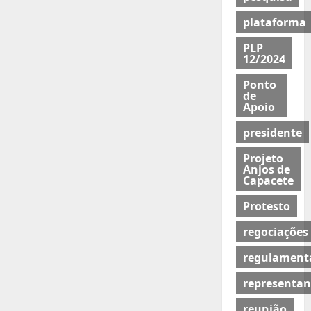
plataforma
PLP
12/2024
Ponto
de
Apoio
presidente
Projeto
Anjos de
Capacete
Protesto
regociações
regulament
representan
reunião