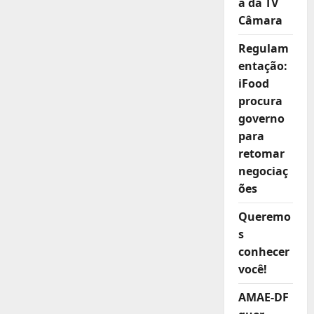
a da TV
Câmara
Regulam
entação:
iFood
procura
governo
para
retomar
negociaç
ões
Queremo
s
conhecer
você!
AMAE-DF