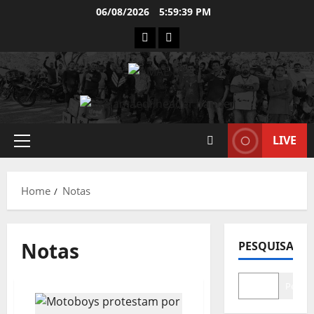
Skip
06/08/2026
5:59:39 PM
to
INSTAGRAM
WHATSAPP
content
LIVE
Primary
Menu
Home
Notas
Notas
PESQUISAR
Pesqui