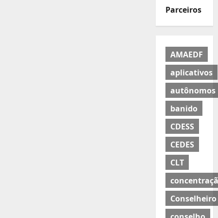
Parceiros
AMAEDF
aplicativos
autônomos
banido
CDESS
CEDES
CLT
concentraç
Conselheiro
conselho