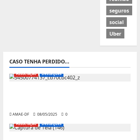
seguros
social
Uber
CASO TENHA PERDIDO...
Associação
Destaques
Presidente da AMAE-DF, Alessandro
Sorriso, participa de audiência pública na
Comissão de Assuntos Sociais do Senado
AMAE-DF
08/05/2025
0
Associação
Destaques