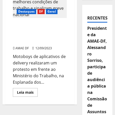
Destaques
DF
Geral
RECENTES
Motoboys protestam por
President
melhores condições de
e da
trabalho e sinalizam
AMAE-DF,
greve nacional
Alessand
AMAE DF
12/09/2023
ro
Motoboys de aplicativos de
Sorriso,
delivery realizaram um
participa
protesto em frente ao
de
Ministério do Trabalho, na
audiênci
Esplanada dos...
a pública
Read
na
Leia mais
more
Comissão
about
Motoboys
de
protestam
por
Assuntos
melhores