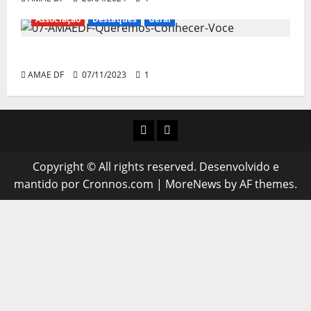
Associação
Destaques
Geral
Queremos conhecer você!
AMAE DF
07/11/2023
1
INSTAGRAM
WHATSAPP
Copyright © All rights reserved. Desenvolvido e
mantido por Cronnos.com
|
MoreNews
by AF themes.
l giriş
ultrabet giriş
ultrabet
ultrabet güncel giriş
ultrabet g