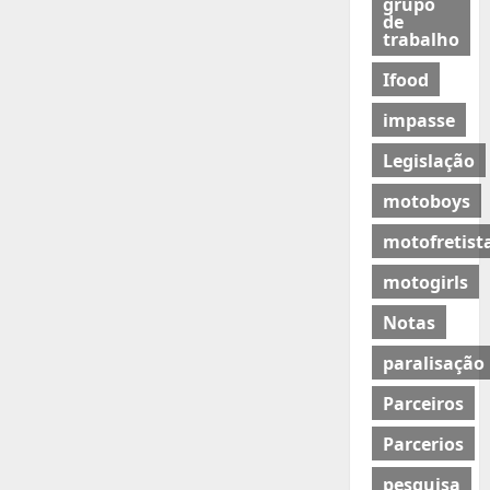
grupo
de
trabalho
Ifood
impasse
Legislação
motoboys
motofretist
motogirls
Notas
paralisação
Parceiros
Parcerios
pesquisa