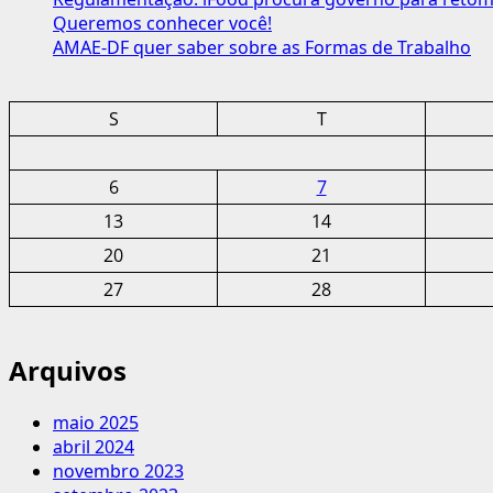
Formas
Queremos conhecer você!
de
AMAE-DF quer saber sobre as Formas de Trabalho
Trabalho
S
T
6
7
13
14
20
21
27
28
Arquivos
maio 2025
abril 2024
novembro 2023