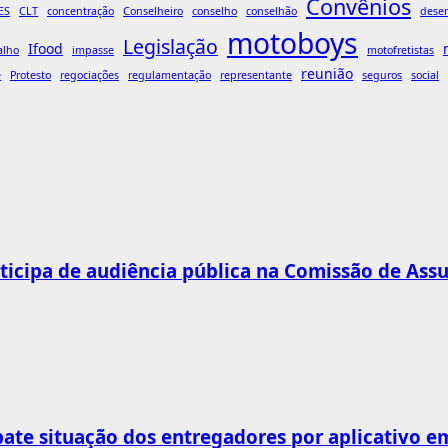
Convênios
ES
CLT
concentração
Conselheiro
conselho
conselhão
dese
motoboys
Legislação
Ifood
alho
impasse
motofretistas
reunião
e
Protesto
regociações
regulamentação
representante
seguros
social
rticipa de audiência pública na Comissão de Ass
bate situação dos entregadores por aplicativo