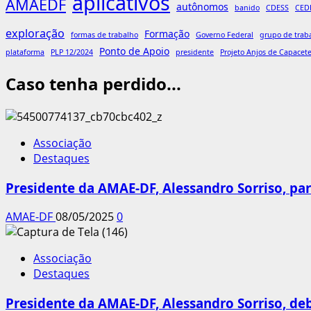
aplicativos
AMAEDF
autônomos
banido
CDESS
CED
exploração
Formação
formas de trabalho
Governo Federal
grupo de trab
Ponto de Apoio
plataforma
PLP 12/2024
presidente
Projeto Anjos de Capacet
Caso tenha perdido...
Associação
Destaques
Presidente da AMAE-DF, Alessandro Sorriso, pa
AMAE-DF
08/05/2025
0
Associação
Destaques
Presidente da AMAE-DF, Alessandro Sorriso, de