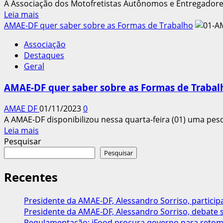
A Associação dos Motofretistas Autônomos e Entregadores 
Read
Leia mais
more
AMAE-DF quer saber sobre as Formas de Trabalho
about
Associação
Queremos
Destaques
conhecer
Geral
você!
AMAE-DF quer saber sobre as Formas de Trabal
AMAE DF
01/11/2023
0
A AMAE-DF disponibilizou nessa quarta-feira (01) uma pesq
Read
Leia mais
more
Pesquisar
about
Pesquisar
AMAE-
DF
Recentes
quer
saber
Presidente da AMAE-DF, Alessandro Sorriso, partici
sobre
Presidente da AMAE-DF, Alessandro Sorriso, debate
as
Regulamentação: iFood procura governo para retom