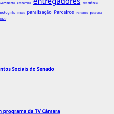
entregadores
nvolvimento
econômico
experiência
paralisação
Parceiros
motogirls
Notas
Parcerios
pesquisa
Uber
untos Sociais do Senado
 em programa da TV Câmara