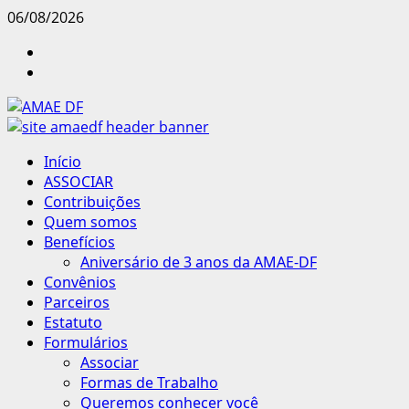
Skip
06/08/2026
to
INSTAGRAM
content
WHATSAPP
Primary
Início
Menu
ASSOCIAR
Contribuições
Quem somos
Benefícios
Aniversário de 3 anos da AMAE-DF
Convênios
Parceiros
Estatuto
Formulários
Associar
Formas de Trabalho
Queremos conhecer você