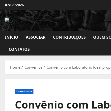
Skip
07/08/2026
to
content
INÍCIO
ASSOCIAR
CONTRIBUIÇÕES
QUEM S
CONTATOS
Home
Convênios
Convênio com Laboratório Ideal prop
Convênios
Convênio com Labo