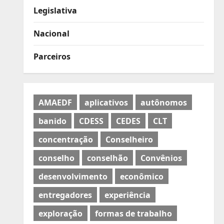
Legislativa
Nacional
Parceiros
AMAEDF
aplicativos
autônomos
banido
CDESS
CEDES
CLT
concentração
Conselheiro
conselho
conselhão
Convênios
desenvolvimento
econômico
entregadores
experiência
exploração
formas de trabalho