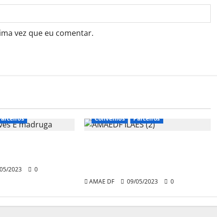
ima vez que eu comentar.
Parceiros
Convênios
Parceiros
m Naves e
Parceria com ILAES
dvogados
proporciona educação e
capacitação
05/2023
0
AMAE DF
09/05/2023
0