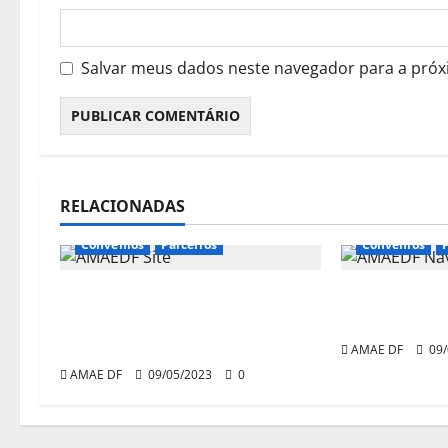
Salvar meus dados neste navegador para a próx
RELACIONADAS
Convênios
Parceiros
Convênios
IZA Seguradora para
Parceria co
garantir amparo em caso de
Madruga A
acidente
AMAE DF
09/
AMAE DF
09/05/2023
0