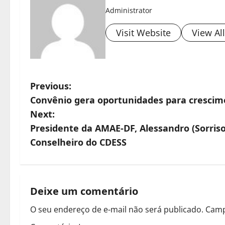
Administrator
Visit Website
View Al
P
Previous:
Convênio gera oportunidades para crescim
o
Next:
s
Presidente da AMAE-DF, Alessandro (Sorriso
Conselheiro do CDESS
t
n
a
Deixe um comentário
O seu endereço de e-mail não será publicado.
Camp
v