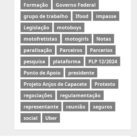
Formação
Governo Federal
grupo de trabalho
Ifood
impasse
Legislação
motoboys
motofretistas
motogirls
Notas
paralisação
Parceiros
Parcerios
pesquisa
plataforma
PLP 12/2024
Ponto de Apoio
presidente
Projeto Anjos de Capacete
Protesto
regociações
regulamentação
representante
reunião
seguros
social
Uber