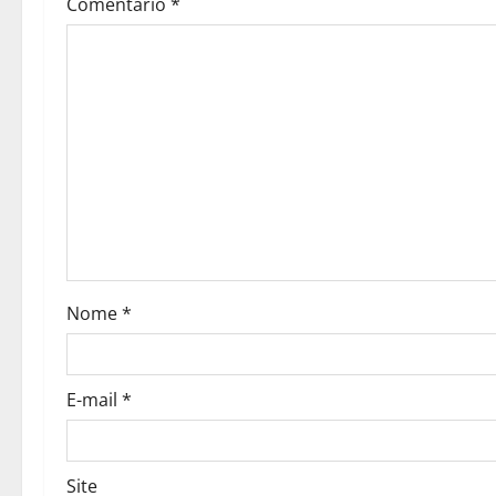
Comentário
*
i
g
a
t
i
o
n
Nome
*
E-mail
*
Site